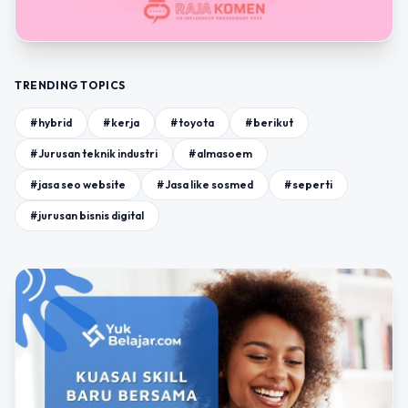
TRENDING TOPICS
#hybrid
#kerja
#toyota
#berikut
#Jurusan teknik industri
#almasoem
#jasa seo website
#Jasa like sosmed
#seperti
#jurusan bisnis digital