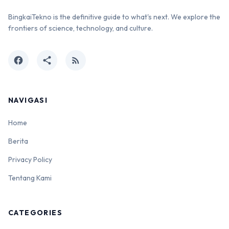
BingkaiTekno is the definitive guide to what's next. We explore the
frontiers of science, technology, and culture.
facebook
share
rss_feed
NAVIGASI
Home
Berita
Privacy Policy
Tentang Kami
CATEGORIES