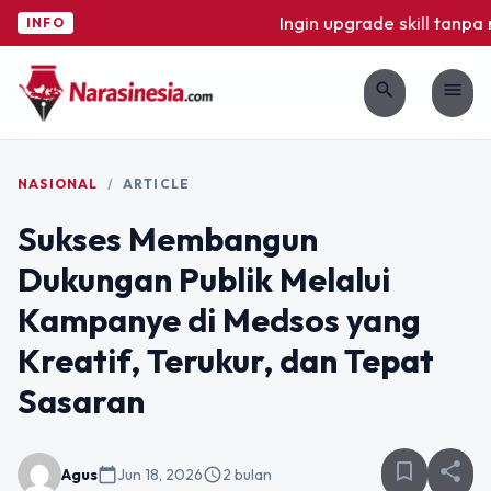
Ingin upgrade skill tanpa r
INFO
search
menu
NASIONAL
/
ARTICLE
Sukses Membangun
Dukungan Publik Melalui
Kampanye di Medsos yang
Kreatif, Terukur, dan Tepat
Sasaran
bookmark_border
share
Agus
calendar_today
Jun 18, 2026
schedule
2 bulan