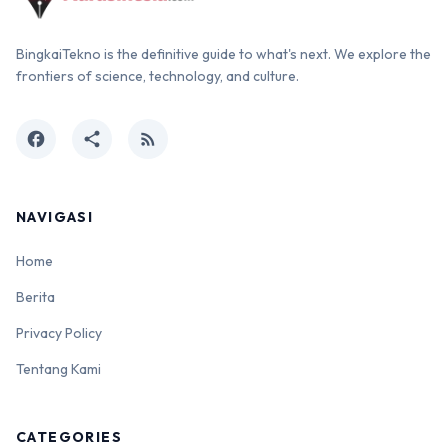
BingkaiTekno is the definitive guide to what's next. We explore the
frontiers of science, technology, and culture.
facebook
share
rss_feed
NAVIGASI
Home
Berita
Privacy Policy
Tentang Kami
CATEGORIES