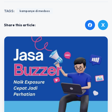
TAGS:
kampanye di medsos
X
facebook
Share this article: