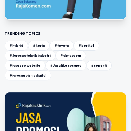
TRENDING TOPICS
#hybrid
#kerja
#toyota
#berikut
#Jurusan teknik industri
#almasoem
#jasa seo website
#Jasa like sosmed
#seperti
#jurusan bisnis digital