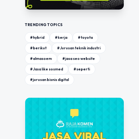
TRENDING TOPICS
#hybrid
#kerja
#toyota
#berikut
#Jurusan teknik industri
#almasoem
#jasa seo website
#Jasa like sosmed
#seperti
#jurusan bisnis digital