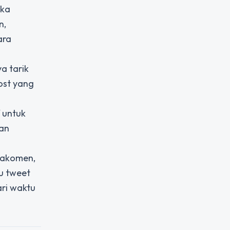
ika
n,
ara
a tarik
ost yang
f untuk
an
ajakomen,
u tweet
ari waktu