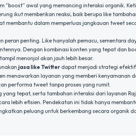
 “boost” awal yang memancing interaksi organik. Ket
erung ikut memberikan reaksi, baik berupa like tambaha
ngat membantu dalam memperluas jangkauan tweet sec
n peran penting. Like hanyalah pemacu, sementara day
kontennya. Dengan kombinasi konten yang tepat dan bo
ampil menonjol akan jauh lebih besar.
ggunakan
jasa like Twitter
dapat menjadi strategi efekti
en menawarkan layanan yang memberi kenyamanan d
n performa tweet tanpa proses yang rumit.
 yang tepat, serta tambahan interaksi dari layanan R
ara lebih efisien. Pendekatan ini tidak hanya membant
ningkatkan peluang untuk berkembang secara organik d