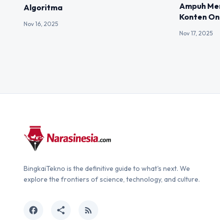
Ampuh Men
Algoritma
Konten On
Nov 16, 2025
Nov 17, 2025
BingkaiTekno is the definitive guide to what's next. We
explore the frontiers of science, technology, and culture.
facebook
share
rss_feed