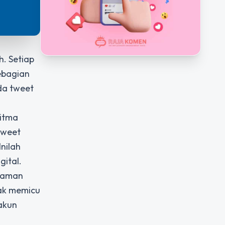
. Setiap
ebagian
da tweet
ritma
tweet
nilah
gital.
n aman
dak memicu
akun