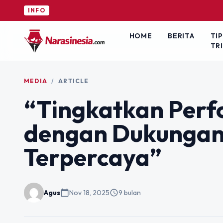
INFO
HOME
BERITA
TIP
TR
MEDIA
/
ARTICLE
“Tingkatkan Per
dengan Dukungan 
Terpercaya”
Agus
calendar_today
Nov 18, 2025
schedule
9 bulan