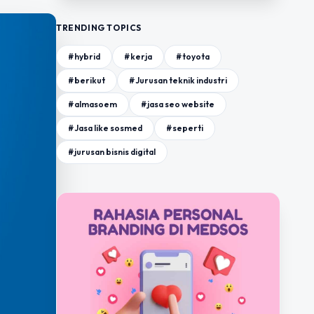
TRENDING TOPICS
#hybrid
#kerja
#toyota
#berikut
#Jurusan teknik industri
#almasoem
#jasa seo website
#Jasa like sosmed
#seperti
#jurusan bisnis digital