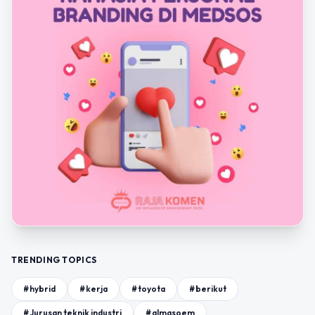
TRENDING TOPICS
#hybrid
#kerja
#toyota
#berikut
#Jurusan teknik industri
#almasoem