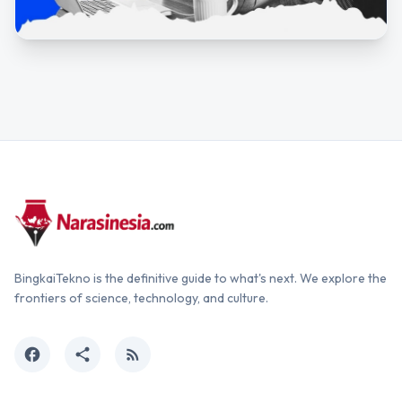
BingkaiTekno is the definitive guide to what's next. We explore the
frontiers of science, technology, and culture.
facebook
share
rss_feed