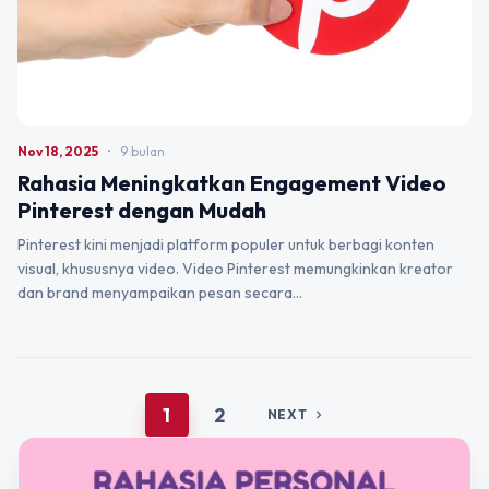
Nov 18, 2025
•
9 bulan
Rahasia Meningkatkan Engagement Video
Pinterest dengan Mudah
Pinterest kini menjadi platform populer untuk berbagi konten
visual, khususnya video. Video Pinterest memungkinkan kreator
dan brand menyampaikan pesan secara…
1
2
NEXT
chevron_right