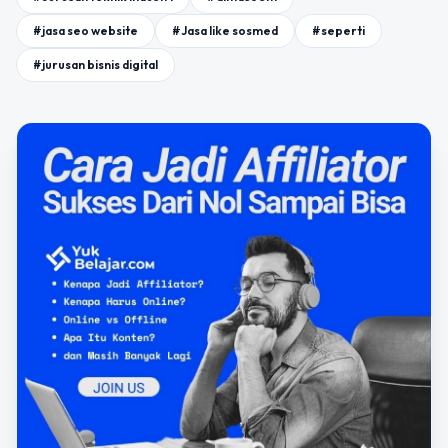
#jasa seo website
#Jasa like sosmed
#seperti
#jurusan bisnis digital