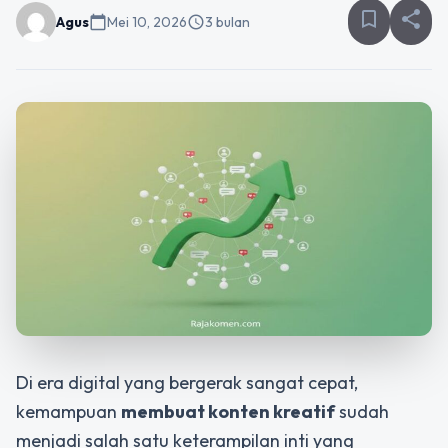
bookmark_border
share
Agus
calendar_today
Mei 10, 2026
schedule
3 bulan
Di era digital yang bergerak sangat cepat,
kemampuan
membuat konten kreatif
sudah
menjadi salah satu keterampilan inti yang