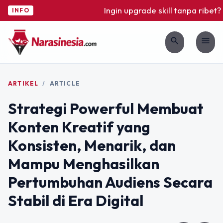
Ingin upgrade skill tanpa ribet? T
INFO
search
menu
ARTIKEL
/
ARTICLE
Strategi Powerful Membuat
Konten Kreatif yang
Konsisten, Menarik, dan
Mampu Menghasilkan
Pertumbuhan Audiens Secara
Stabil di Era Digital