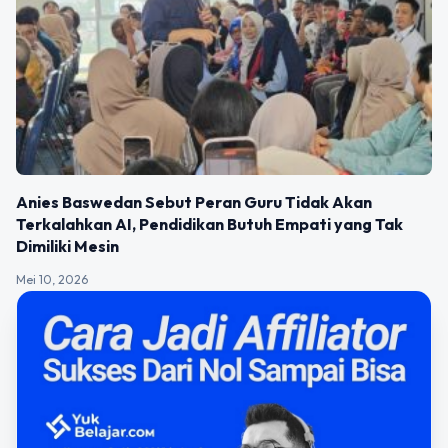
Anies Baswedan Sebut Peran Guru Tidak Akan
Terkalahkan AI, Pendidikan Butuh Empati yang Tak
Dimiliki Mesin
Mei 10, 2026