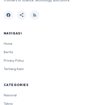
frontiers of science, technology, and culture.
facebook
share
rss_feed
NAVIGASI
Home
Berita
Privacy Policy
Tentang Kami
CATEGORIES
Nasional
Tekno