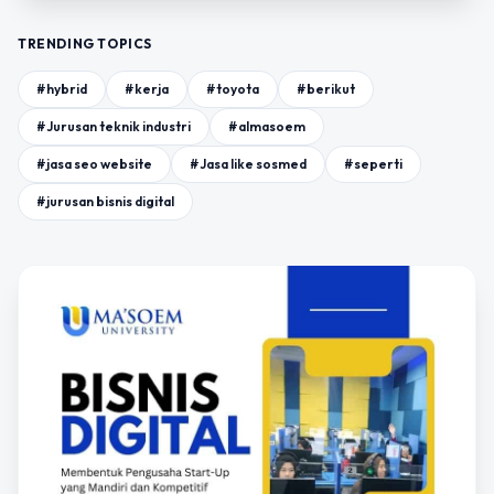
TRENDING TOPICS
#hybrid
#kerja
#toyota
#berikut
#Jurusan teknik industri
#almasoem
#jasa seo website
#Jasa like sosmed
#seperti
#jurusan bisnis digital