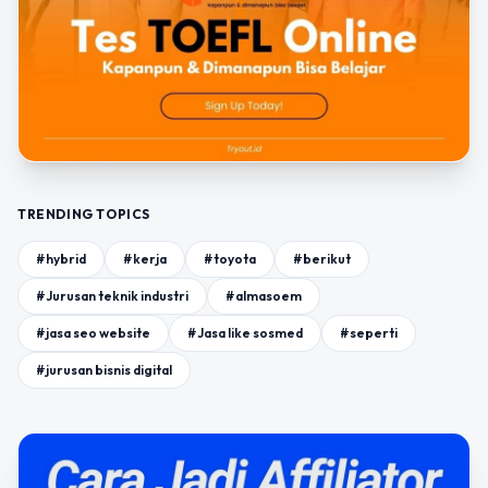
TRENDING TOPICS
#hybrid
#kerja
#toyota
#berikut
#Jurusan teknik industri
#almasoem
#jasa seo website
#Jasa like sosmed
#seperti
#jurusan bisnis digital