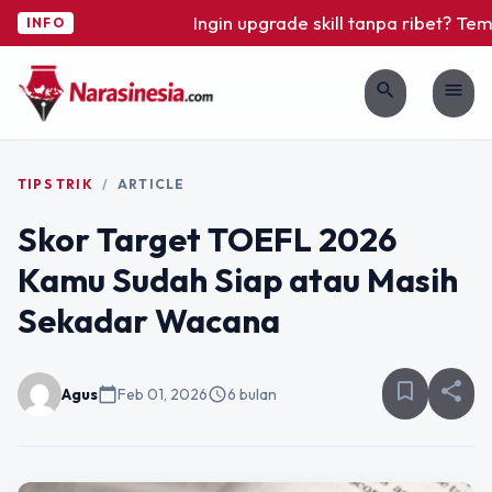
Ingin upgrade skill tanpa ribet? Temuk
INFO
search
menu
TIPS TRIK
/
ARTICLE
Skor Target TOEFL 2026
Kamu Sudah Siap atau Masih
Sekadar Wacana
bookmark_border
share
Agus
calendar_today
Feb 01, 2026
schedule
6 bulan