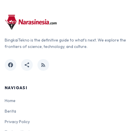
BingkaiTekno is the definitive guide to what's next. We explore the
frontiers of science, technology, and culture.
facebook
share
rss_feed
NAVIGASI
Home
Berita
Privacy Policy