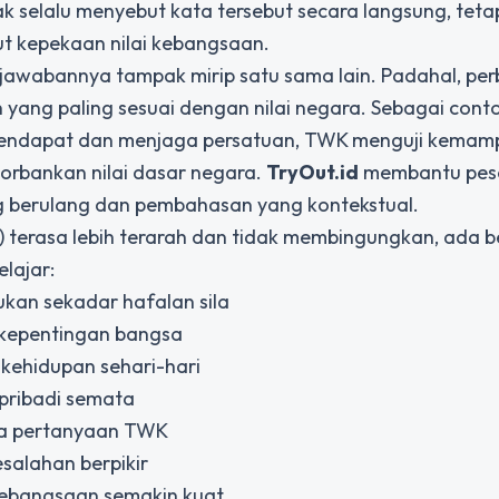
ak selalu menyebut kata tersebut secara langsung, teta
t kepekaan nilai kebangsaan.
a jawabannya tampak mirip satu sama lain. Padahal, pe
n yang paling sesuai dengan nilai negara. Sebagai conto
rpendapat dan menjaga persatuan, TWK menguji kema
rbankan nilai dasar negara.
TryOut.id
membantu pes
g berulang dan pembahasan yang kontekstual.
terasa lebih terarah dan tidak membingungkan, ada 
elajar:
ukan sekadar hafalan sila
kepentingan bangsa
 kehidupan sehari-hari
pribadi semata
ola pertanyaan TWK
salahan berpikir
 kebangsaan semakin kuat