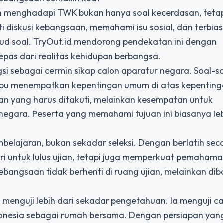
 menghadapi TWK bukan hanya soal kecerdasan, tetap
 diskusi kebangsaan, memahami isu sosial, dan terbias
d soal. TryOut.id mendorong pendekatan ini dengan
epas dari realitas kehidupan berbangsa.
si sebagai cermin sikap calon aparatur negara. Soal-s
pu menempatkan kepentingan umum di atas kepentinga
ian yang harus ditakuti, melainkan kesempatan untuk
egara. Peserta yang memahami tujuan ini biasanya le
lajaran, bukan sekadar seleksi. Dengan berlatih sec
ri untuk lulus ujian, tetapi juga memperkuat pemaham
ai kebangsaan tidak berhenti di ruang ujian, melainkan di
enguji lebih dari sekadar pengetahuan. Ia menguji c
donesia sebagai rumah bersama. Dengan persiapan yang