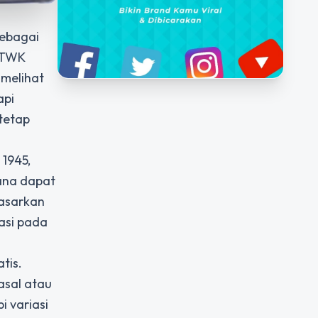
sebagai
, TWK
 melihat
api
tetap
1945,
hana dapat
dasarkan
tasi pada
tis.
asal atau
i variasi