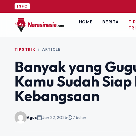
INFO
HOME
BERITA
TIP
TR
TIPS TRIK
/
ARTICLE
Banyak yang Gugur
Kamu Sudah Siap
Kebangsaan
Agus
calendar_today
Jan 22, 2026
schedule
7 bulan