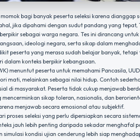
momok bagi banyak peserta seleksi karena dianggap 
dahal, jika dipahami dengan sudut pandang yang tepat
berpikir sebagai warga negara. Tes ini dirancang untuk
angsaan, ideologi negara, serta sikap dalam menghad
kit peserta yang merasa sudah belajar banyak, tetapi 
ri dalam konteks berpikir kebangsaan.
K) menuntut peserta untuk memahami Pancasila, UUD 
ori mati, melainkan sebagai nilai hidup. Contoh seder
osial di masyarakat. Peserta tidak cukup menjawab ber
g mencerminkan sikap toleran, nasionalis, dan berorien
karena menjawab secara emosional atau subjektif.
i proses seleksi yang perlu dipersiapkan secara sistema
ks jauh lebih penting daripada sekadar menghafal p
an simulasi kondisi ujian cenderung lebih siap menghadap