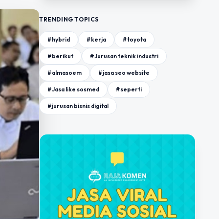
TRENDING TOPICS
#hybrid
#kerja
#toyota
#berikut
#Jurusan teknik industri
#almasoem
#jasa seo website
#Jasa like sosmed
#seperti
#jurusan bisnis digital