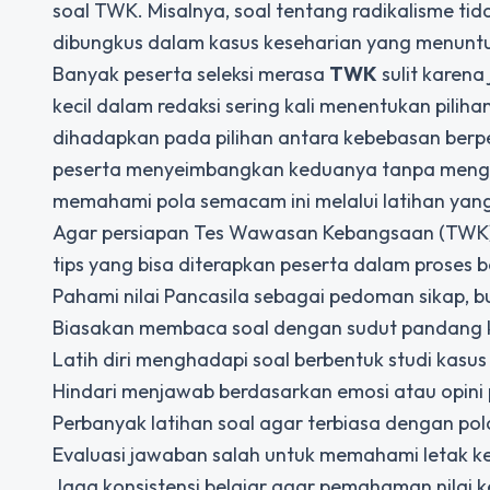
soal TWK. Misalnya, soal tentang radikalisme tid
dibungkus dalam kasus keseharian yang menuntu
Banyak peserta seleksi merasa
TWK
sulit karen
kecil dalam redaksi sering kali menentukan piliha
dihadapkan pada pilihan antara kebebasan be
peserta menyeimbangkan keduanya tanpa mengo
memahami pola semacam ini melalui latihan yan
Agar persiapan Tes Wawasan Kebangsaan (TWK) 
tips yang bisa diterapkan peserta dalam proses b
Pahami nilai Pancasila sebagai pedoman sikap, b
Biasakan membaca soal dengan sudut pandang 
Latih diri menghadapi soal berbentuk studi kasus
Hindari menjawab berdasarkan emosi atau opini 
Perbanyak latihan soal agar terbiasa dengan p
Evaluasi jawaban salah untuk memahami letak ke
Jaga konsistensi belajar agar pemahaman nilai