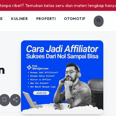
? Temukan kelas seru dan materi lengkap hanya di YukBelajar
LE
KULINER
PROPERTI
OTOMOTIF
search
n
bookmark_border
share