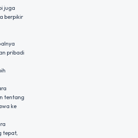
i juga
a berpikir
oalnya
n pribadi
bih
ara
an tentang
bawa ke
ara
 tepat,