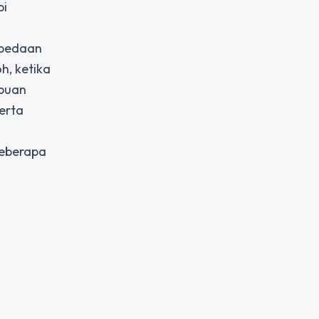
pi
rbedaan
h, ketika
mpuan
erta
beberapa