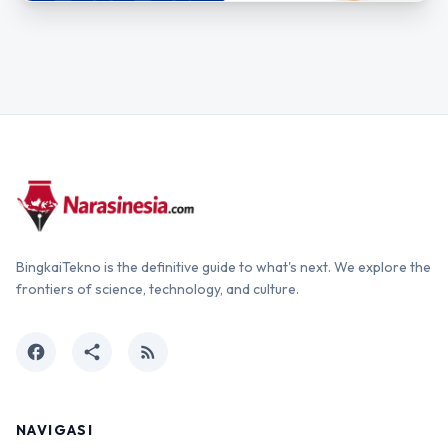
BingkaiTekno is the definitive guide to what's next. We explore the
frontiers of science, technology, and culture.
facebook
share
rss_feed
NAVIGASI