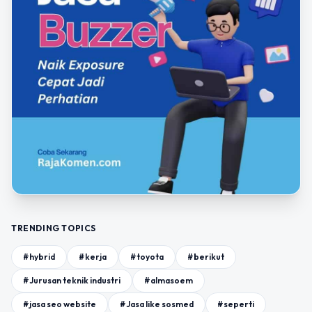
TRENDING TOPICS
#hybrid
#kerja
#toyota
#berikut
#Jurusan teknik industri
#almasoem
#jasa seo website
#Jasa like sosmed
#seperti