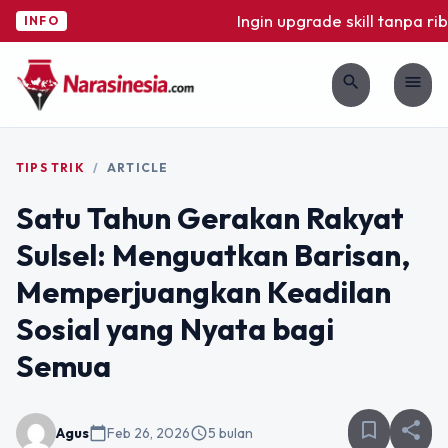
Ingin upgrade skill tanpa ribe
INFO
search
menu
TIPS TRIK
/
ARTICLE
Satu Tahun Gerakan Rakyat
Sulsel: Menguatkan Barisan,
Memperjuangkan Keadilan
Sosial yang Nyata bagi
Semua
bookmark_border
share
Agus
calendar_today
Feb 26, 2026
schedule
5 bulan