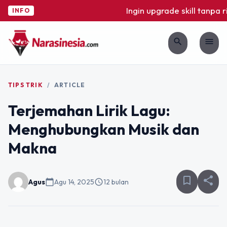
Ingin upgrade skill tanpa rib
INFO
search
menu
TIPS TRIK
/
ARTICLE
Terjemahan Lirik Lagu:
Menghubungkan Musik dan
Makna
bookmark_border
share
Agus
calendar_today
Agu 14, 2025
schedule
12 bulan