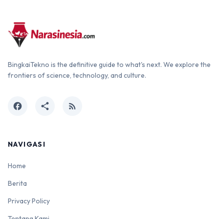
BingkaiTekno is the definitive guide to what's next. We explore the
frontiers of science, technology, and culture.
facebook
share
rss_feed
NAVIGASI
Home
Berita
Privacy Policy
Tentang Kami