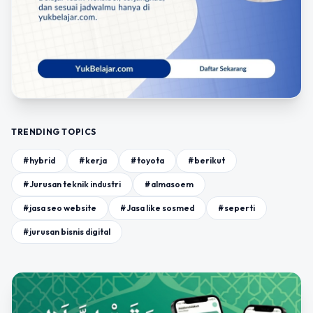
TRENDING TOPICS
#hybrid
#kerja
#toyota
#berikut
#Jurusan teknik industri
#almasoem
#jasa seo website
#Jasa like sosmed
#seperti
#jurusan bisnis digital