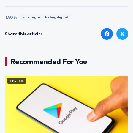
TAGS:
strategi marketing digital
X
facebook
Share this article:
Recommended For You
TIPS TRIK