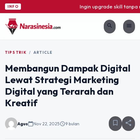
Ingin upgrade skill tanpa ri
INFO
search
menu
TIPS TRIK
/
ARTICLE
Membangun Dampak Digital
Lewat Strategi Marketing
Digital yang Terarah dan
Kreatif
bookmark_border
share
Agus
calendar_today
Nov 22, 2025
schedule
9 bulan