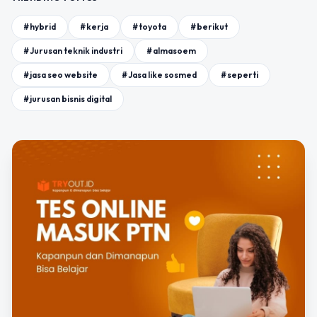
#hybrid
#kerja
#toyota
#berikut
#Jurusan teknik industri
#almasoem
#jasa seo website
#Jasa like sosmed
#seperti
#jurusan bisnis digital