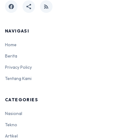
facebook
share
rss_feed
NAVIGASI
Home
Berita
Privacy Policy
Tentang Kami
CATEGORIES
Nasional
Tekno
Artikel