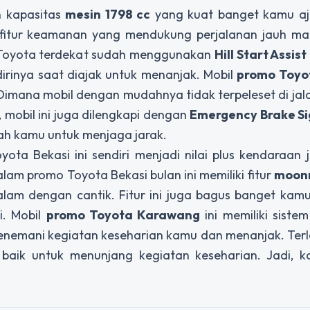
n kapasitas
mesin 1798 cc
yang kuat banget kamu aj
 fitur keamanan yang mendukung perjalanan jauh ma
o Toyota terdekat sudah menggunakan
Hill Start Assist
irinya saat diajak untuk menanjak. Mobil
promo Toyo
. Dimana mobil dengan mudahnya tidak terpeleset di ja
, mobil ini juga dilengkapi dengan
Emergency Brake Si
lah kamu untuk menjaga jarak.
a Bekasi ini sendiri menjadi nilai plus kendaraan j
lam promo Toyota Bekasi bulan ini memiliki fitur
moon
lam dengan cantik. Fitur ini juga bagus banget kam
i. Mobil
promo Toyota Karawang
ini memiliki siste
emani kegiatan keseharian kamu dan menanjak. Terle
at baik untuk menunjang kegiatan keseharian. Jadi, 