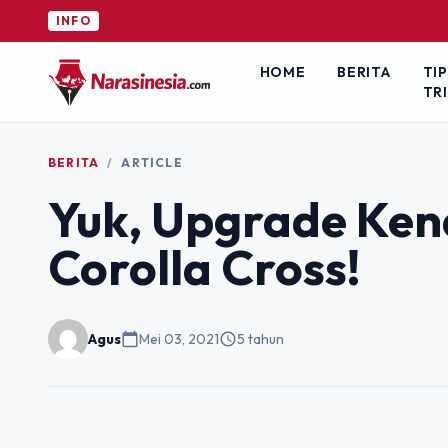
INFO
HOME
BERITA
TIP
TR
BERITA
/
ARTICLE
Yuk, Upgrade Ke
Corolla Cross!
Agus
calendar_today
Mei 03, 2021
schedule
5 tahun