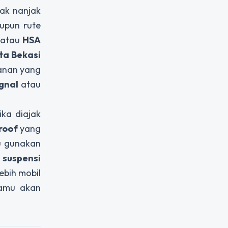
ak nanjak
upun rute
atau
HSA
ta Bekasi
lanan yang
gnal
atau
ika diajak
roof
yang
u gunakan
m
suspensi
bih mobil
kamu akan