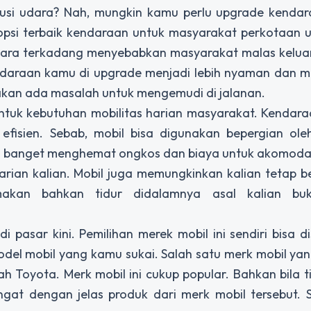
lusi udara? Nah, mungkin kamu perlu
upgrade
kendar
 opsi terbaik kendaraan untuk masyarakat perkotaan 
udara terkadang menyebabkan masyarakat malas kelua
endaraan kamu di upgrade menjadi lebih nyaman dan 
akan ada masalah untuk mengemudi di jalanan.
 untuk kebutuhan mobilitas harian masyarakat. Kendaraa
 efisien. Sebab, mobil bisa digunakan bepergian ole
isa banget menghemat ongkos dan biaya untuk akomod
ian kalian. Mobil juga memungkinkan kalian tetap be
akan bahkan tidur didalamnya asal kalian bu
i pasar kini. Pemilihan merek mobil ini sendiri bisa d
el mobil yang kamu sukai. Salah satu merk mobil yan
 Toyota. Merk mobil ini cukup popular. Bahkan bila t
at dengan jelas produk dari merk mobil tersebut. S