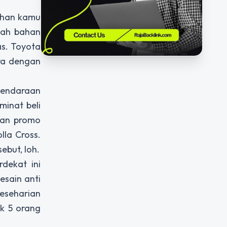
tuhan kamu
mah bahan
as. Toyota
ra dengan
 kendaraan
inat beli
kan promo
lla Cross.
but, loh.
dekat ini
esain anti
keseharian
uk 5 orang