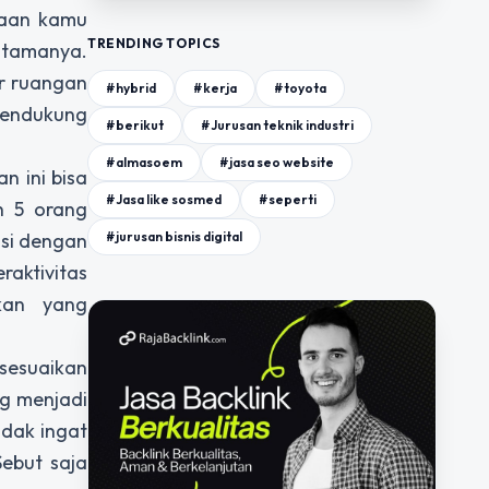
aan kamu
TRENDING TOPICS
utamanya.
r ruangan
#hybrid
#kerja
#toyota
mendukung
#berikut
#Jurusan teknik industri
#almasoem
#jasa seo website
n ini bisa
#Jasa like sosmed
#seperti
h 5 orang
#jurusan bisnis digital
asi dengan
raktivitas
kan yang
isesuaikan
g menjadi
idak ingat
ebut saja