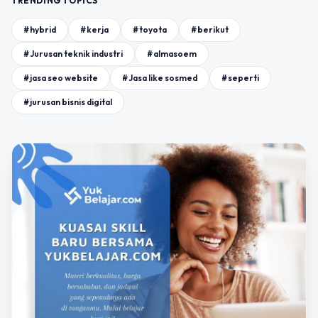
TRENDING TOPICS
#hybrid
#kerja
#toyota
#berikut
#Jurusan teknik industri
#almasoem
#jasa seo website
#Jasa like sosmed
#seperti
#jurusan bisnis digital