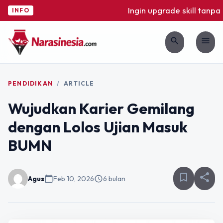
Ingin upgrade skill tanpa ri
INFO
search
menu
PENDIDIKAN
/
ARTICLE
Wujudkan Karier Gemilang
dengan Lolos Ujian Masuk
BUMN
bookmark_border
share
Agus
calendar_today
Feb 10, 2026
schedule
6 bulan