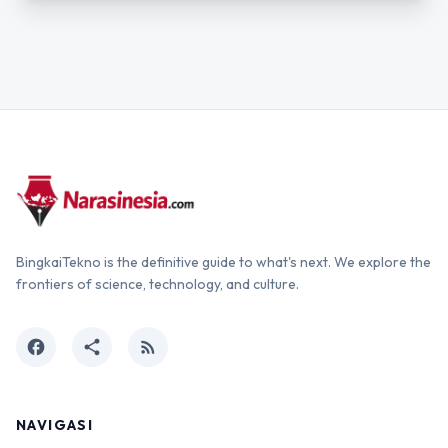
BingkaiTekno is the definitive guide to what's next. We explore the
frontiers of science, technology, and culture.
facebook
share
rss_feed
NAVIGASI