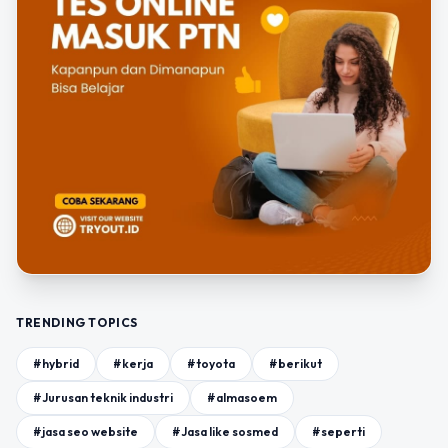
TRENDING TOPICS
#hybrid
#kerja
#toyota
#berikut
#Jurusan teknik industri
#almasoem
#jasa seo website
#Jasa like sosmed
#seperti