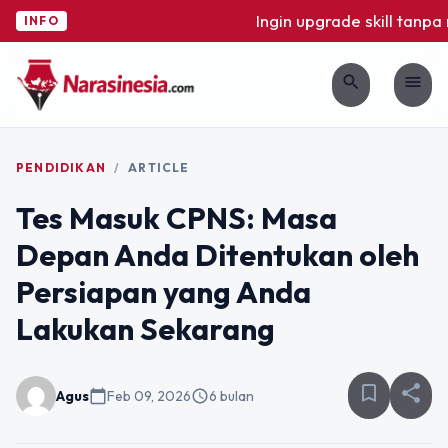
Ingin upgrade skill tanpa ri
INFO
search
menu
PENDIDIKAN
/
ARTICLE
Tes Masuk CPNS: Masa
Depan Anda Ditentukan oleh
Persiapan yang Anda
Lakukan Sekarang
bookmark_border
share
Agus
calendar_today
Feb 09, 2026
schedule
6 bulan