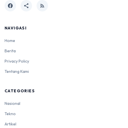
facebook
share
rss_feed
NAVIGASI
Home
Berita
Privacy Policy
Tentang Kami
CATEGORIES
Nasional
Tekno
Artikel