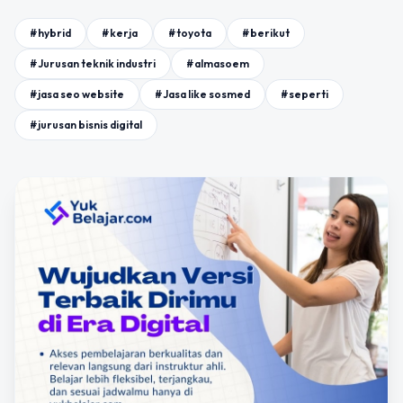
#hybrid
#kerja
#toyota
#berikut
#Jurusan teknik industri
#almasoem
#jasa seo website
#Jasa like sosmed
#seperti
#jurusan bisnis digital