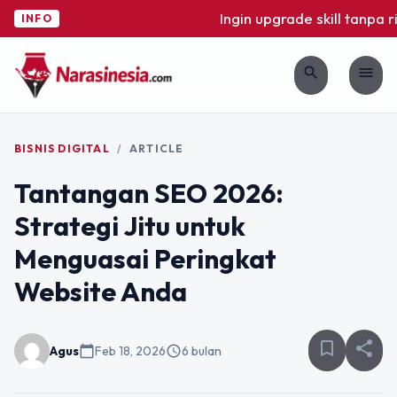
Ingin upgrade skill tanpa ri
INFO
search
menu
BISNIS DIGITAL
/
ARTICLE
Tantangan SEO 2026:
Strategi Jitu untuk
Menguasai Peringkat
Website Anda
bookmark_border
share
Agus
calendar_today
Feb 18, 2026
schedule
6 bulan