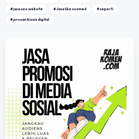
#jasa seo website
#Jasa like sosmed
#seperti
#jurusan bisnis digital