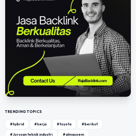
TRENDING TOPICS
#hybrid
#kerja
#toyota
#berikut
#Jurusan teknik industri
#almasoem