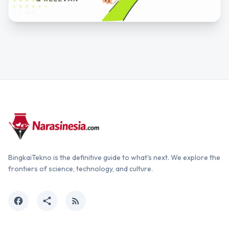
BingkaiTekno is the definitive guide to what's next. We explore the
frontiers of science, technology, and culture.
facebook
share
rss_feed