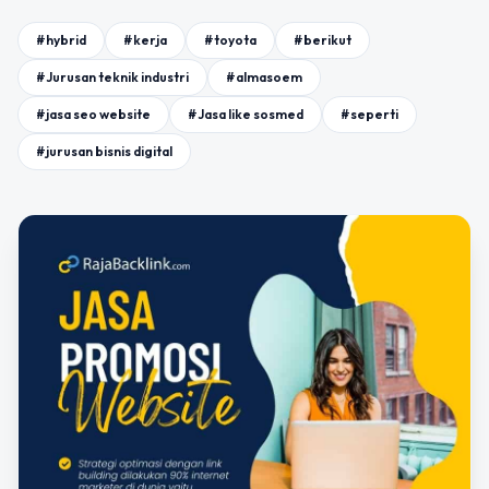
#hybrid
#kerja
#toyota
#berikut
#Jurusan teknik industri
#almasoem
#jasa seo website
#Jasa like sosmed
#seperti
#jurusan bisnis digital