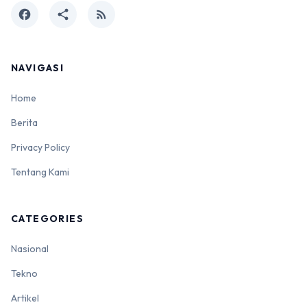
facebook
share
rss_feed
NAVIGASI
Home
Berita
Privacy Policy
Tentang Kami
CATEGORIES
Nasional
Tekno
Artikel