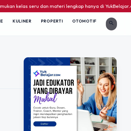
an kelas seru dan materi lengkap hanya di YukBelajar.com. M
LE
KULINER
PROPERTI
OTOMOTIF
search