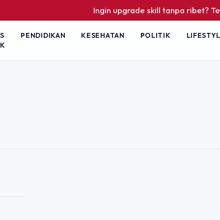
Ingin upgrade skill tanpa ribet? Temuk
S
PENDIDIKAN
KESEHATAN
POLITIK
LIFESTY
IK
an Berkah Ini
m yang Sering
an, banyak orang mencari cara
h satu amalan yang memiliki