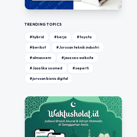
TRENDING TOPICS
#hybrid
#kerja
#toyota
#berikut
#Jurusan teknik industri
#almasoem
#jasa seo website
#Jasa like sosmed
#seperti
#jurusan bisnis digital