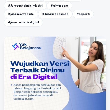
#Jurusan teknik industri
#almasoem
#jasa seo website
#Jasa like sosmed
#seperti
#jurusan bisnis digital