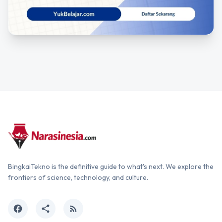
BingkaiTekno is the definitive guide to what's next. We explore the
frontiers of science, technology, and culture.
facebook
share
rss_feed