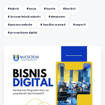
#hybrid
#kerja
#toyota
#berikut
#Jurusan teknik industri
#almasoem
#jasa seo website
#Jasa like sosmed
#seperti
#jurusan bisnis digital