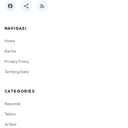
facebook
share
rss_feed
NAVIGASI
Home
Berita
Privacy Policy
Tentang Kami
CATEGORIES
Nasional
Tekno
Artikel