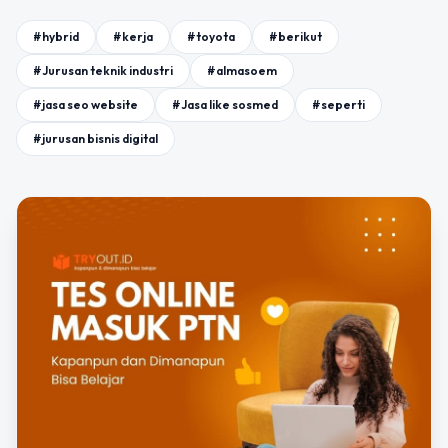
#hybrid
#kerja
#toyota
#berikut
#Jurusan teknik industri
#almasoem
#jasa seo website
#Jasa like sosmed
#seperti
#jurusan bisnis digital