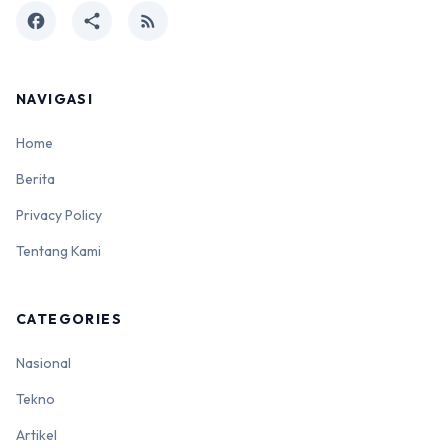
facebook
share
rss_feed
NAVIGASI
Home
Berita
Privacy Policy
Tentang Kami
CATEGORIES
Nasional
Tekno
Artikel