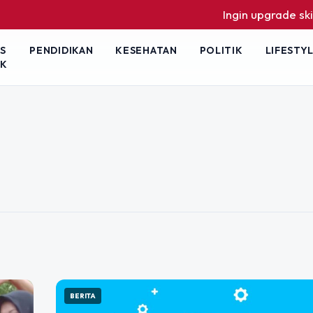
Ingin upgrade skill tan
S
PENDIDIKAN
KESEHATAN
POLITIK
LIFESTY
IK
r Presiden
enuju 2029
n publik semakin tertuju pada sosok
a. Di tengah persaingan calon
BERITA