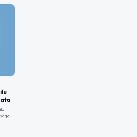
ilu
yata
ik,
nggal,