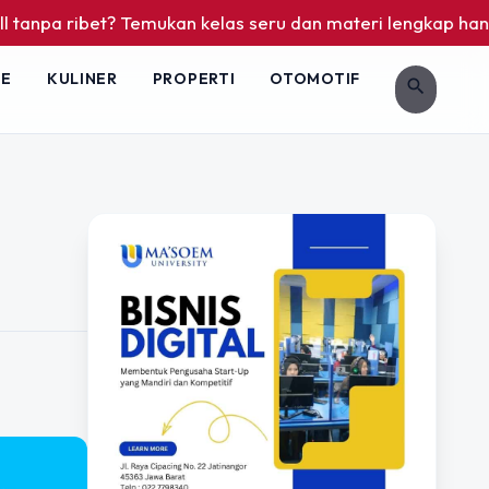
pa ribet? Temukan kelas seru dan materi lengkap hanya di Yu
LE
KULINER
PROPERTI
OTOMOTIF
search