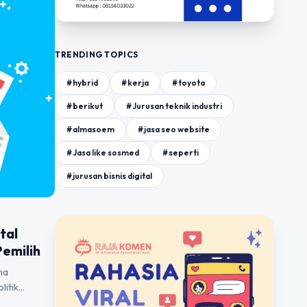
TRENDING TOPICS
#hybrid
#kerja
#toyota
#berikut
#Jurusan teknik industri
#almasoem
#jasa seo website
#Jasa like sosmed
#seperti
#jurusan bisnis digital
tal
emilih
na
litik…