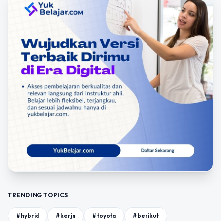
TRENDING TOPICS
#hybrid
#kerja
#toyota
#berikut