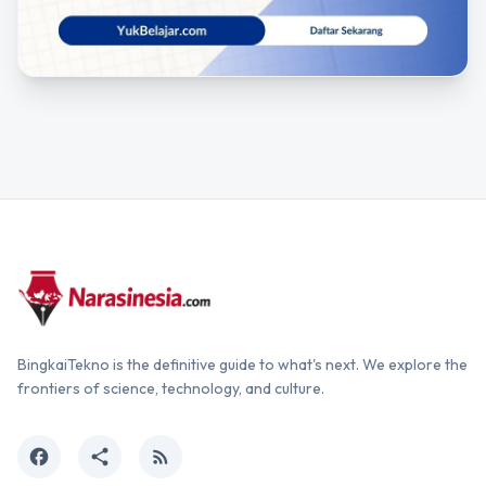
BingkaiTekno is the definitive guide to what's next. We explore the
frontiers of science, technology, and culture.
facebook
share
rss_feed