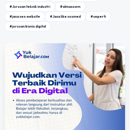
#Jurusan teknik industri
#almasoem
#jasa seo website
#Jasa like sosmed
#seperti
#jurusan bisnis digital