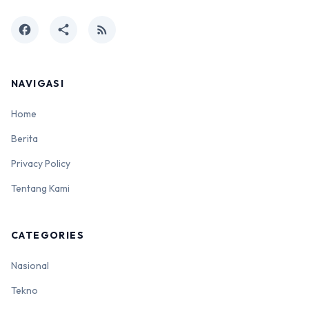
facebook
share
rss_feed
NAVIGASI
Home
Berita
Privacy Policy
Tentang Kami
CATEGORIES
Nasional
Tekno