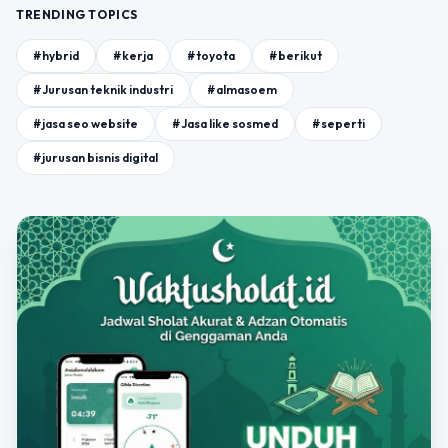
TRENDING TOPICS
#hybrid
#kerja
#toyota
#berikut
#Jurusan teknik industri
#almasoem
#jasa seo website
#Jasa like sosmed
#seperti
#jurusan bisnis digital