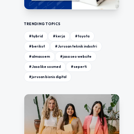
TRENDING TOPICS
#hybrid
#kerja
#toyota
#berikut
#Jurusan teknik industri
#almasoem
#jasa seo website
#Jasa like sosmed
#seperti
#jurusan bisnis digital