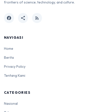
frontiers of science, technology, and culture.
facebook
share
rss_feed
NAVIGASI
Home
Berita
Privacy Policy
Tentang Kami
CATEGORIES
Nasional