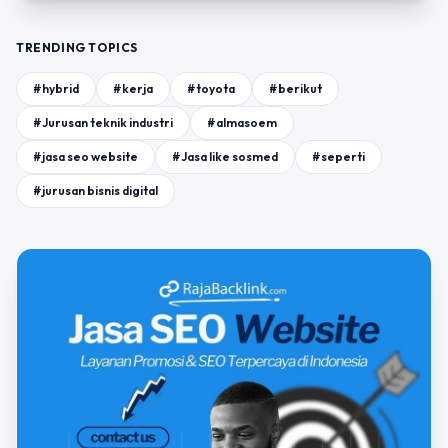
TRENDING TOPICS
#hybrid
#kerja
#toyota
#berikut
#Jurusan teknik industri
#almasoem
#jasa seo website
#Jasa like sosmed
#seperti
#jurusan bisnis digital