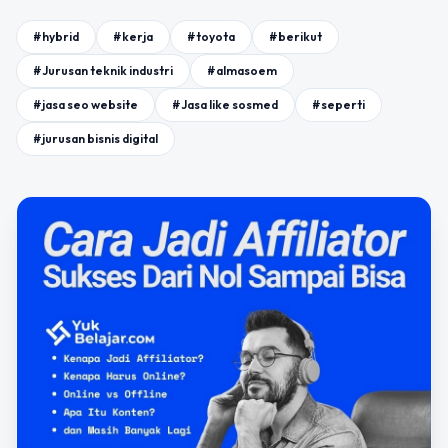
#hybrid
#kerja
#toyota
#berikut
#Jurusan teknik industri
#almasoem
#jasa seo website
#Jasa like sosmed
#seperti
#jurusan bisnis digital