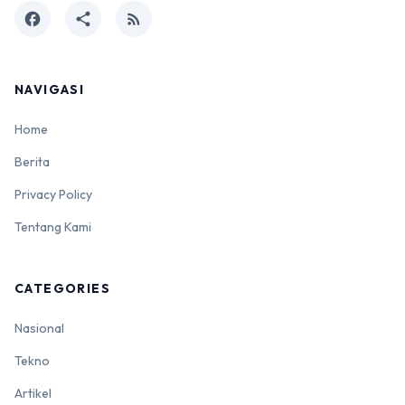
facebook
share
rss_feed
NAVIGASI
Home
Berita
Privacy Policy
Tentang Kami
CATEGORIES
Nasional
Tekno
Artikel