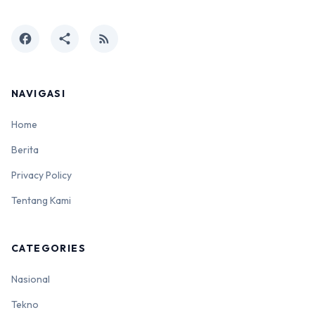
facebook
share
rss_feed
NAVIGASI
Home
Berita
Privacy Policy
Tentang Kami
CATEGORIES
Nasional
Tekno