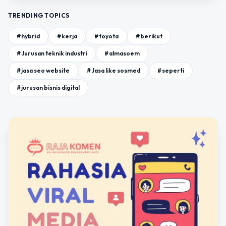
TRENDING TOPICS
#hybrid
#kerja
#toyota
#berikut
#Jurusan teknik industri
#almasoem
#jasa seo website
#Jasa like sosmed
#seperti
#jurusan bisnis digital