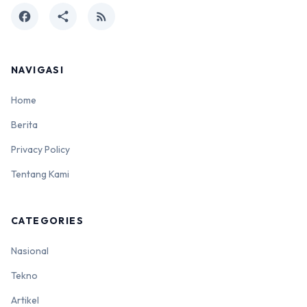
facebook
share
rss_feed
NAVIGASI
Home
Berita
Privacy Policy
Tentang Kami
CATEGORIES
Nasional
Tekno
Artikel