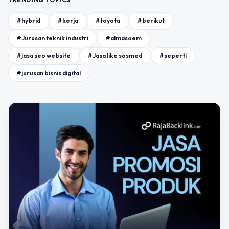
#hybrid
#kerja
#toyota
#berikut
#Jurusan teknik industri
#almasoem
#jasa seo website
#Jasa like sosmed
#seperti
#jurusan bisnis digital