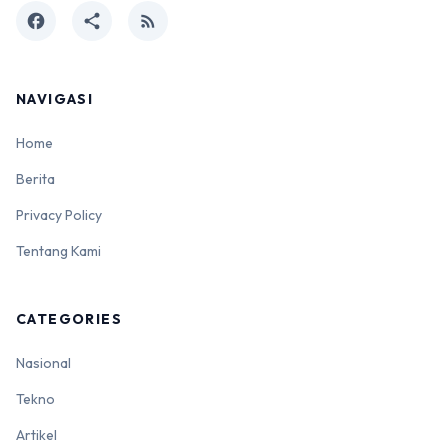
facebook
share
rss_feed
NAVIGASI
Home
Berita
Privacy Policy
Tentang Kami
CATEGORIES
Nasional
Tekno
Artikel