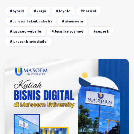
#hybrid
#kerja
#toyota
#berikut
#Jurusan teknik industri
#almasoem
#jasa seo website
#Jasa like sosmed
#seperti
#jurusan bisnis digital