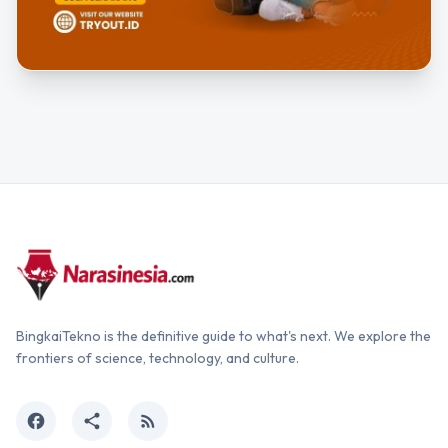
BingkaiTekno is the definitive guide to what's next. We explore the
frontiers of science, technology, and culture.
facebook
share
rss_feed