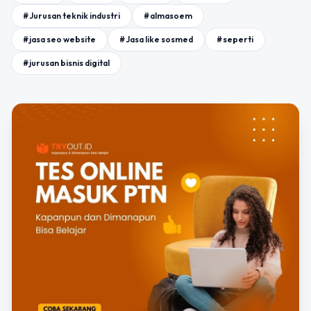
#Jurusan teknik industri
#almasoem
#jasa seo website
#Jasa like sosmed
#seperti
#jurusan bisnis digital