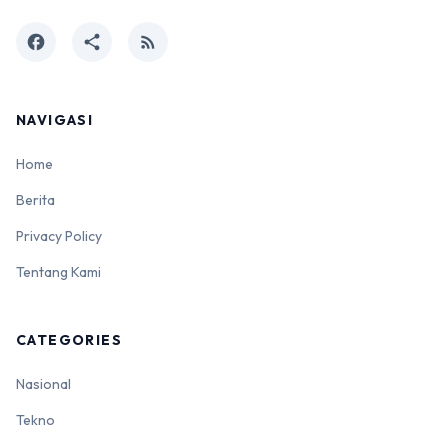
facebook
share
rss_feed
NAVIGASI
Home
Berita
Privacy Policy
Tentang Kami
CATEGORIES
Nasional
Tekno