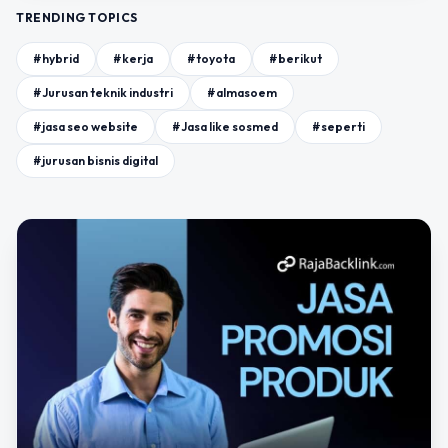
TRENDING TOPICS
#hybrid
#kerja
#toyota
#berikut
#Jurusan teknik industri
#almasoem
#jasa seo website
#Jasa like sosmed
#seperti
#jurusan bisnis digital