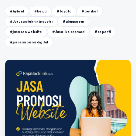
#hybrid
#kerja
#toyota
#berikut
#Jurusan teknik industri
#almasoem
#jasa seo website
#Jasa like sosmed
#seperti
#jurusan bisnis digital