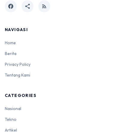
facebook
share
rss_feed
NAVIGASI
Home
Berita
Privacy Policy
Tentang Kami
CATEGORIES
Nasional
Tekno
Artikel