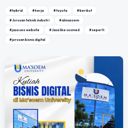
#hybrid
#kerja
#toyota
#berikut
#Jurusan teknik industri
#almasoem
#jasa seo website
#Jasa like sosmed
#seperti
#jurusan bisnis digital