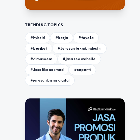
TRENDING TOPICS
#hybrid
#kerja
#toyota
#berikut
#Jurusan teknik industri
#almasoem
#jasa seo website
#Jasa like sosmed
#seperti
#jurusan bisnis digital