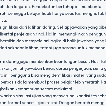
gah dan lanjutan. Pendekatan bertahap ini membantu
, sehingga belajar tidak hanya sebatas menghafal, t
nya.
gnifikan dari latihan daring. Setiap jawaban yang dib
 disertai penjelasan rinci. Hal ini memungkinkan penggu
rpikir, dan mempelajari logika di balik jawaban yang 
ih dari sekadar latihan, tetapi juga sarana untuk memah
rm daring juga memberikan keuntungan besar. Hasil la
skor, jumlah jawaban benar, durasi pengerjaan, serta g
ni, pengguna bisa mengidentifikasi materi yang sud
i berbasis data membuat proses belajar lebih terarah, k
ingkatkan kemampuan secara maksimal.
awarkan simulasi ujian yang menyerupai kondisi tes seb
an format seperti ujian resmi. Dengan berlatih meng