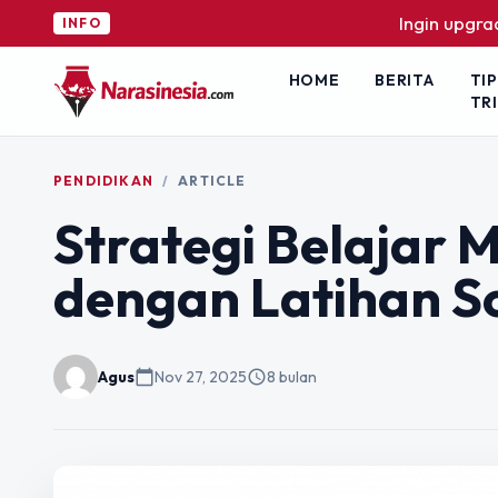
Ingin upgrade skill ta
INFO
HOME
BERITA
TIP
TR
PENDIDIKAN
/
ARTICLE
Strategi Belajar M
dengan Latihan So
Agus
calendar_today
Nov 27, 2025
schedule
8 bulan