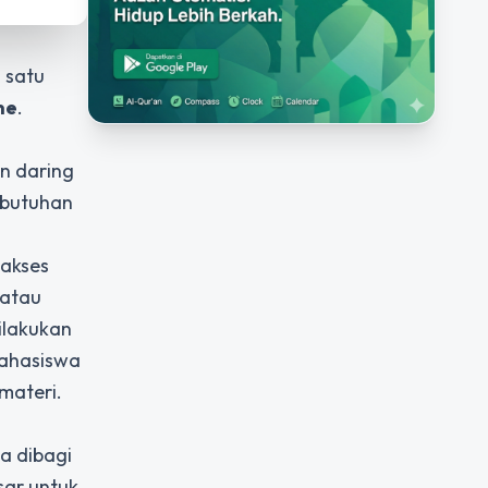
 satu
ne
.
n daring
ebutuhan
gakses
 atau
dilakukan
mahasiswa
materi.
ya dibagi
sar untuk