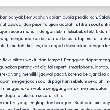
rkan banyak kemudahan dalam dunia pendidikan. Salah
, mahasiswa, dan peserta ujian adalah
latihan soal onli
ar secara mandiri dengan lebih fleksibel, efektif, dan
 yang mengandalkan buku atau kelas tatap muka, latiha
aktif, mudah diakses, dan dapat disesuaikan dengan k
h fleksibilitas waktu dan tempat. Pengguna dapat men
gunakan perangkat digital seperti smartphone, laptop,
mereka yang memiliki jadwal padat, karena belajar bisa 
dapat mengerjakan soal di pagi hari sebelum sekolah, 
 dapat menggunakan waktu senggang untuk memperdalam 
an dapat dilakukan secara rutin.
rkan materi yang lengkap dan beragam. Soal-soal biasan
nis ujian tertentu. Pengguna dapat memulai dari soal da