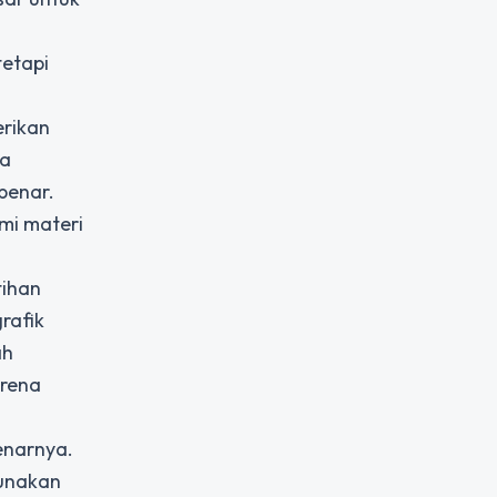
etapi
erikan
na
benar.
ami materi
tihan
rafik
ah
arena
enarnya.
gunakan