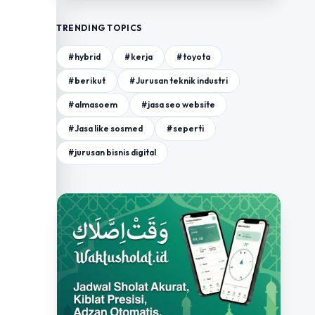
TRENDING TOPICS
#hybrid
#kerja
#toyota
#berikut
#Jurusan teknik industri
#almasoem
#jasa seo website
#Jasa like sosmed
#seperti
#jurusan bisnis digital