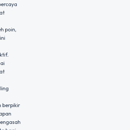
percaya
gat
h poin,
ini
tif.
ai
at
ling
berpikir
iapan
 mengasah