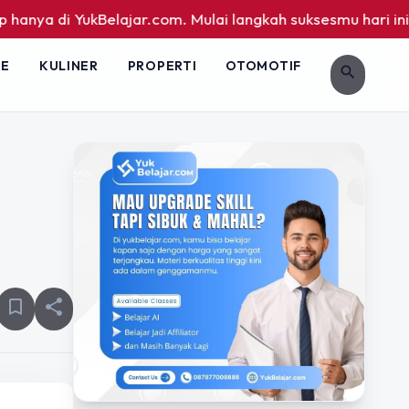
ukBelajar.com. Mulai langkah suksesmu hari ini! • Mau lulus
LE
KULINER
PROPERTI
OTOMOTIF
search
bookmark_border
share