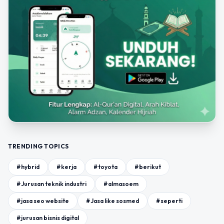
TRENDING TOPICS
#hybrid
#kerja
#toyota
#berikut
#Jurusan teknik industri
#almasoem
#jasa seo website
#Jasa like sosmed
#seperti
#jurusan bisnis digital