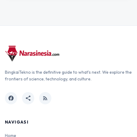
BingkaiTekno is the definitive guide to what's next. We explore the
frontiers of science, technology, and culture.
facebook
share
rss_feed
NAVIGASI
Home