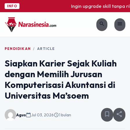
Ingin upgrade skill tanpa ribe
INFO
search
menu
PENDIDIKAN
/
ARTICLE
Siapkan Karier Sejak Kuliah
dengan Memilih Jurusan
Komputerisasi Akuntansi di
Universitas Ma’soem
bookmark_border
share
Agus
calendar_today
Jul 03, 2026
schedule
1 bulan