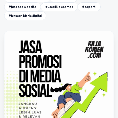
#jasa seo website
#Jasa like sosmed
#seperti
#jurusan bisnis digital