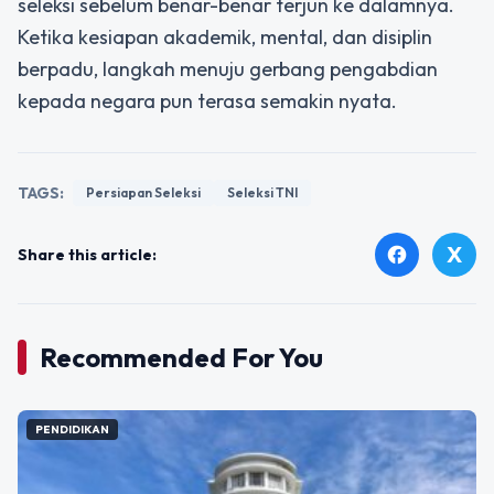
seleksi sebelum benar-benar terjun ke dalamnya.
Ketika kesiapan akademik, mental, dan disiplin
berpadu, langkah menuju gerbang pengabdian
kepada negara pun terasa semakin nyata.
TAGS:
Persiapan Seleksi
Seleksi TNI
X
facebook
Share this article:
Recommended For You
PENDIDIKAN