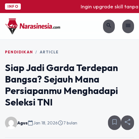
Ingin upgrade skill tanpa r
INFO
search
menu
PENDIDIKAN
/
ARTICLE
Siap Jadi Garda Terdepan
Bangsa? Sejauh Mana
Persiapanmu Menghadapi
Seleksi TNI
bookmark_border
share
Agus
calendar_today
Jan 18, 2026
schedule
7 bulan