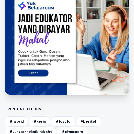
TRENDING TOPICS
#hybrid
#kerja
#toyota
#berikut
#Jurusan teknik industri
#almasoem