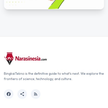
BingkaiTekno is the definitive guide to what's next. We explore the
frontiers of science, technology, and culture.
facebook
share
rss_feed