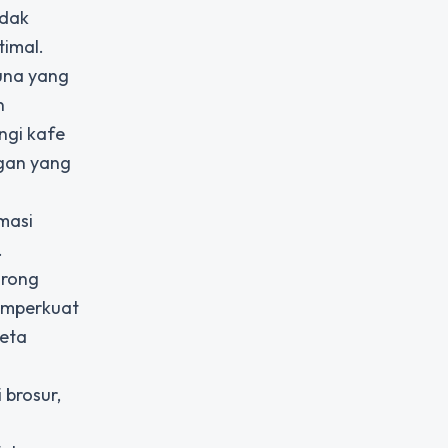
idak
timal.
una yang
n
ngi kafe
ggan yang
rmasi
.
orong
memperkuat
meta
 brosur,