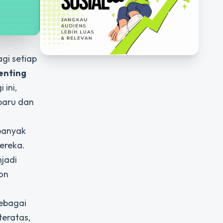
gi setiap
enting
 ini,
 baru dan
 banyak
ereka.
njadi
lon
ebagai
teratas,