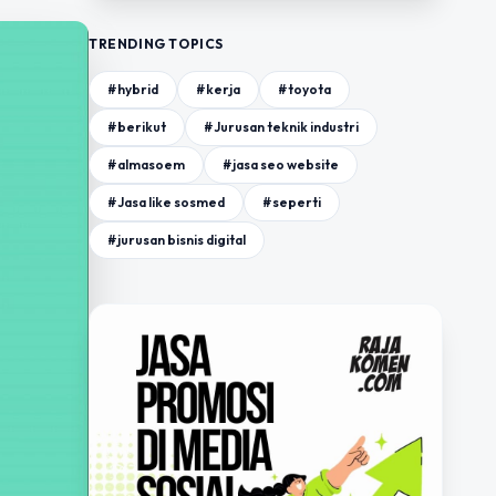
TRENDING TOPICS
#hybrid
#kerja
#toyota
#berikut
#Jurusan teknik industri
#almasoem
#jasa seo website
#Jasa like sosmed
#seperti
#jurusan bisnis digital