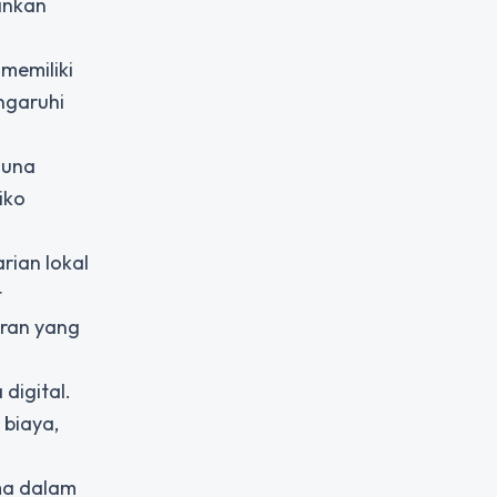
kinkan
memiliki
ngaruhi
guna
iko
rian lokal
t
ran yang
digital.
 biaya,
ma dalam