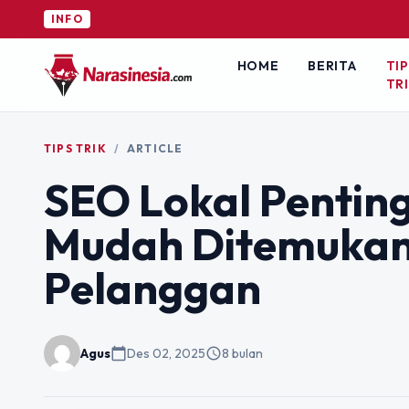
INFO
HOME
BERITA
TIP
TR
TIPS TRIK
/
ARTICLE
SEO Lokal Penting
Mudah Ditemukan
Pelanggan
Agus
calendar_today
Des 02, 2025
schedule
8 bulan