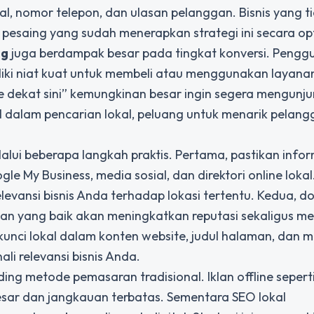
l, nomor telepon, dan ulasan pelanggan. Bisnis yang t
 pesaing yang sudah menerapkan strategi ini secara op
ng
juga berdampak besar pada tingkat konversi. Pengg
liki niat kuat untuk membeli atau menggunakan layana
e dekat sini” kemungkinan besar ingin segera mengunju
 dalam pencarian lokal, peluang untuk menarik pelan
lalui beberapa langkah praktis. Pertama, pastikan info
le My Business, media sosial, dan direktori online lokal
elevansi bisnis Anda terhadap lokasi tertentu. Kedua, d
san yang baik akan meningkatkan reputasi sekaligus 
kunci lokal dalam konten website, judul halaman, dan 
li relevansi bisnis Anda.
ing metode pemasaran tradisional. Iklan offline seperti
sar dan jangkauan terbatas. Sementara SEO lokal