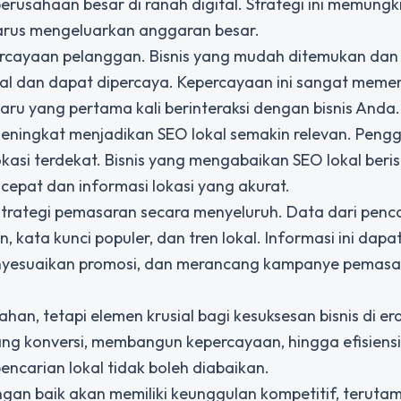
erusahaan besar di ranah digital. Strategi ini memung
harus mengeluarkan anggaran besar.
rcayaan pelanggan. Bisnis yang mudah ditemukan dan 
nal dan dapat dipercaya. Kepercayaan ini sangat meme
ru yang pertama kali berinteraksi dengan bisnis Anda.
eningkat menjadikan SEO lokal semakin relevan. Peng
kasi terdekat. Bisnis yang mengabaikan SEO lokal beris
epat dan informasi lokasi yang akurat.
rategi pemasaran secara menyeluruh. Data dari penca
ata kunci populer, dan tren lokal. Informasi ini dapa
nyesuaikan promosi, dan merancang kampanye pemasa
an, tetapi elemen krusial bagi kesuksesan bisnis di era 
ang konversi, membangun kepercayaan, hingga efisiensi
ncarian lokal tidak boleh diabaikan.
an baik akan memiliki keunggulan kompetitif, teruta