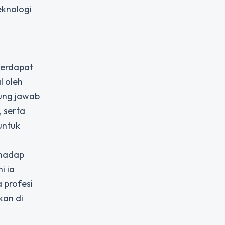
eknologi
terdapat
l oleh
ung jawab
, serta
untuk
rhadap
i ia
 profesi
kan di