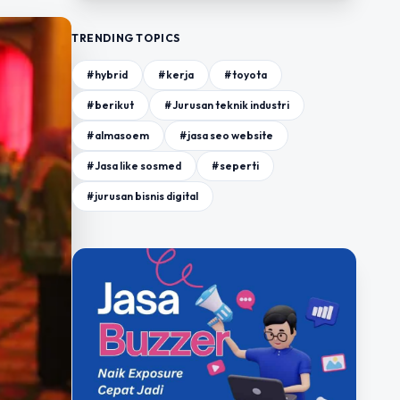
TRENDING TOPICS
#hybrid
#kerja
#toyota
#berikut
#Jurusan teknik industri
#almasoem
#jasa seo website
#Jasa like sosmed
#seperti
#jurusan bisnis digital