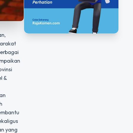
an,
yarakat
berbagai
sampaikan
ovinsi
l &
ran
h
membantu
kaligus
an yang