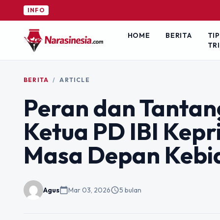
INFO
HOME
BERITA
TIP
TR
BERITA
/
ARTICLE
Peran dan Tantan
Ketua PD IBI Kepr
Masa Depan Kebid
Agus
calendar_today
Mar 03, 2026
schedule
5 bulan