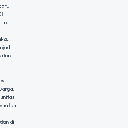
baru
BI
sia.
eka.
njadi
bidan
n
us
luarga.
unitas
sehatan
dan di