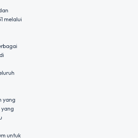
 dan
51 melalui
erbagai
di
eluruh
n yang
n yang
u
um untuk