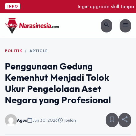
Ingin upgrade skill tanpa ri
INFO
search
menu
POLITIK
/
ARTICLE
Penggunaan Gedung
Kemenhut Menjadi Tolok
Ukur Pengelolaan Aset
Negara yang Profesional
bookmark_border
share
Agus
calendar_today
Jun 30, 2026
schedule
1 bulan