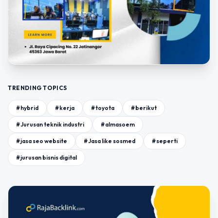
TRENDING TOPICS
#hybrid
#kerja
#toyota
#berikut
#Jurusan teknik industri
#almasoem
#jasa seo website
#Jasa like sosmed
#seperti
#jurusan bisnis digital