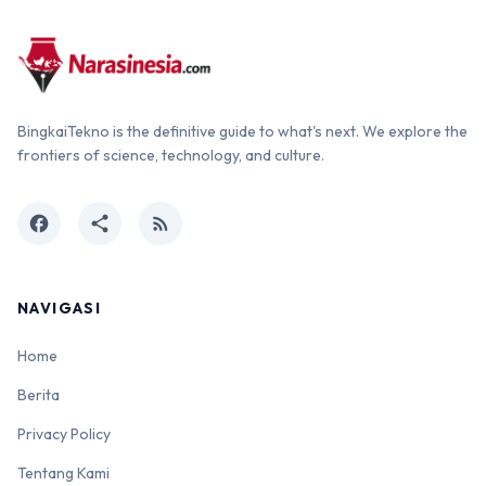
BingkaiTekno is the definitive guide to what's next. We explore the
frontiers of science, technology, and culture.
facebook
share
rss_feed
NAVIGASI
Home
Berita
Privacy Policy
Tentang Kami