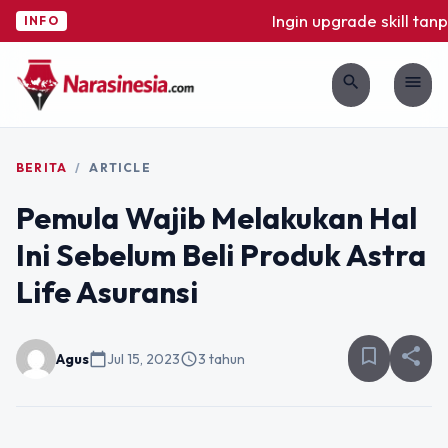
Ingin upgrade skill tanp
INFO
search
menu
BERITA
/
ARTICLE
Pemula Wajib Melakukan Hal
Ini Sebelum Beli Produk Astra
Life Asuransi
bookmark_border
share
Agus
calendar_today
Jul 15, 2023
schedule
3 tahun