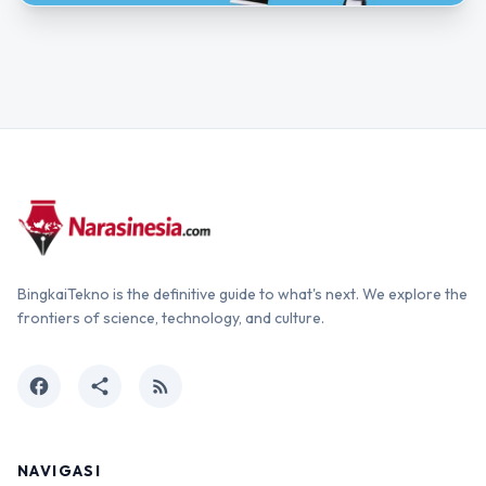
BingkaiTekno is the definitive guide to what's next. We explore the
frontiers of science, technology, and culture.
facebook
share
rss_feed
NAVIGASI