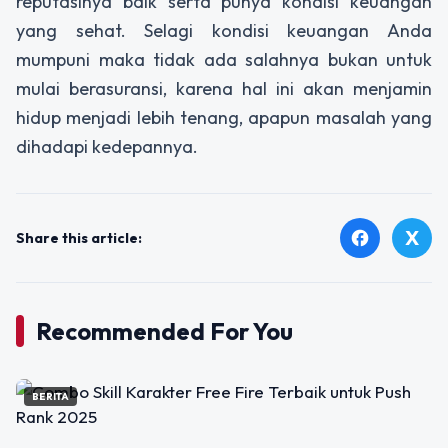
reputasinya baik serta punya kondisi keuangan
yang sehat. Selagi kondisi keuangan Anda
mumpuni maka tidak ada salahnya bukan untuk
mulai berasuransi, karena hal ini akan menjamin
hidup menjadi lebih tenang, apapun masalah yang
dihadapi kedepannya.
X
facebook
Share this article:
Recommended For You
BERITA