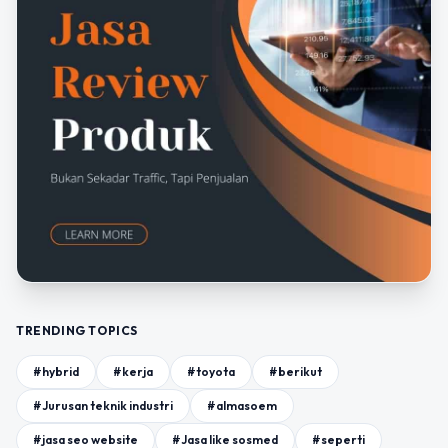
TRENDING TOPICS
#hybrid
#kerja
#toyota
#berikut
#Jurusan teknik industri
#almasoem
#jasa seo website
#Jasa like sosmed
#seperti