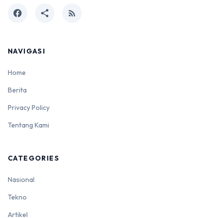
facebook
share
rss_feed
NAVIGASI
Home
Berita
Privacy Policy
Tentang Kami
CATEGORIES
Nasional
Tekno
Artikel