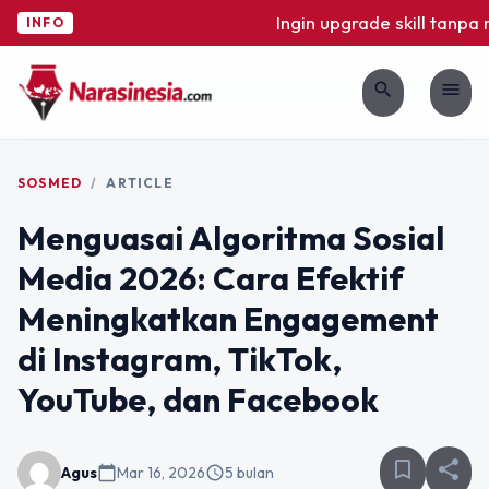
Ingin upgrade skill tanpa ri
INFO
search
menu
SOSMED
/
ARTICLE
Menguasai Algoritma Sosial
Media 2026: Cara Efektif
Meningkatkan Engagement
di Instagram, TikTok,
YouTube, dan Facebook
bookmark_border
share
Agus
calendar_today
Mar 16, 2026
schedule
5 bulan