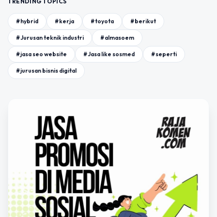
TRENDING TOPICS
#hybrid
#kerja
#toyota
#berikut
#Jurusan teknik industri
#almasoem
#jasa seo website
#Jasa like sosmed
#seperti
#jurusan bisnis digital