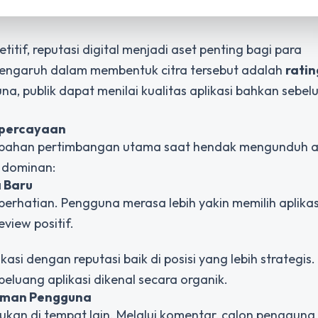
itif, reputasi digital menjadi aset penting bagi para
pengaruh dalam membentuk citra tersebut adalah
ratin
a, publik dapat menilai kualitas aplikasi bahkan sebel
epercayaan
i bahan pertimbangan utama saat hendak mengunduh ap
 dominan:
 Baru
perhatian. Pengguna merasa lebih yakin memilih aplika
view positif.
si dengan reputasi baik di posisi yang lebih strategis
peluang aplikasi dikenal secara organik.
laman Pengguna
ukan di tempat lain. Melalui komentar, calon pengguna