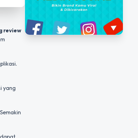
g review
um
likasi.
si yang
. Semakin
 dapat