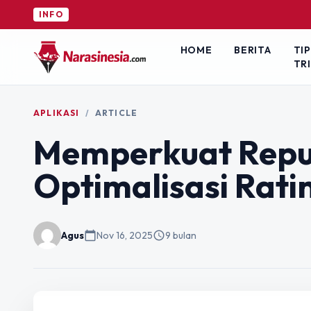
INFO
HOME
BERITA
TIP
TR
APLIKASI
/
ARTICLE
Memperkuat Reput
Optimalisasi Rati
Agus
calendar_today
Nov 16, 2025
schedule
9 bulan