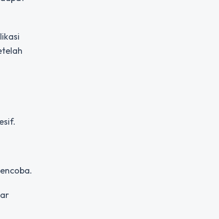
ikasi
etelah
sif.
mencoba.
ar