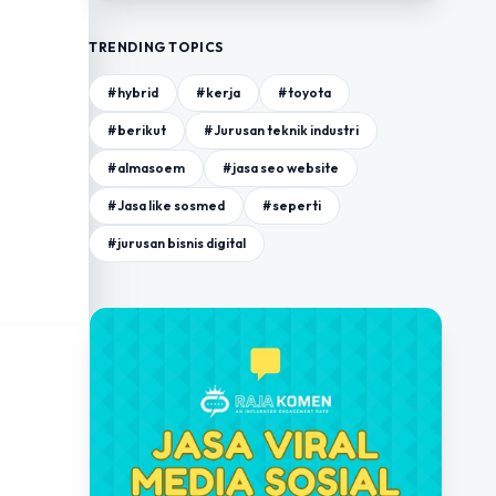
TRENDING TOPICS
#hybrid
#kerja
#toyota
#berikut
#Jurusan teknik industri
#almasoem
#jasa seo website
#Jasa like sosmed
#seperti
#jurusan bisnis digital