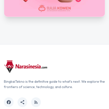
BingkaiTekno is the definitive guide to what's next. We explore the
frontiers of science, technology, and culture.
facebook
share
rss_feed