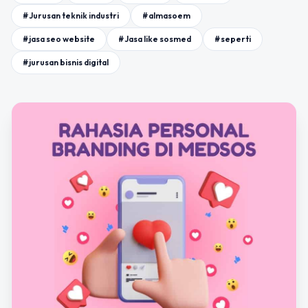
#Jurusan teknik industri
#almasoem
#jasa seo website
#Jasa like sosmed
#seperti
#jurusan bisnis digital