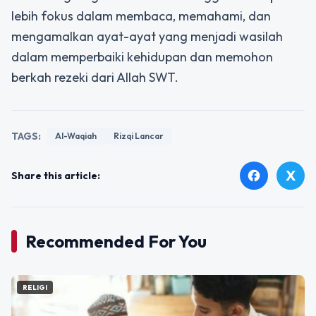
lebih fokus dalam membaca, memahami, dan
mengamalkan ayat-ayat yang menjadi wasilah
dalam memperbaiki kehidupan dan memohon
berkah rezeki dari Allah SWT.
TAGS:
Al-Waqiah
Rizqi Lancar
X
facebook
Share this article:
Recommended For You
RELIGI