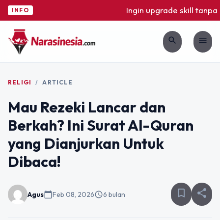
Ingin upgrade skill tanpa r
INFO
search
menu
RELIGI
/
ARTICLE
Mau Rezeki Lancar dan
Berkah? Ini Surat Al-Quran
yang Dianjurkan Untuk
Dibaca!
bookmark_border
share
Agus
calendar_today
Feb 08, 2026
schedule
6 bulan