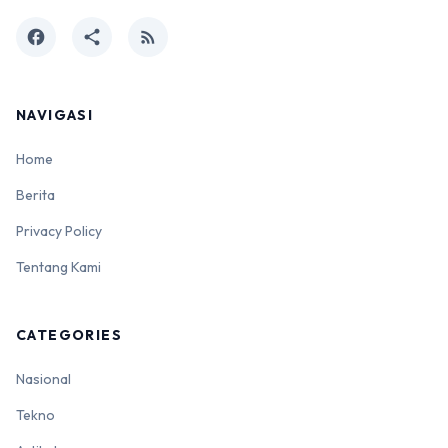
facebook
share
rss_feed
NAVIGASI
Home
Berita
Privacy Policy
Tentang Kami
CATEGORIES
Nasional
Tekno