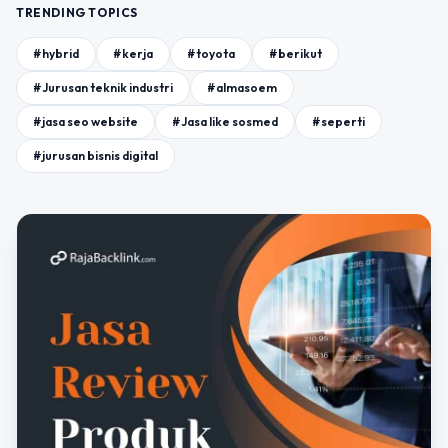
TRENDING TOPICS
#hybrid
#kerja
#toyota
#berikut
#Jurusan teknik industri
#almasoem
#jasa seo website
#Jasa like sosmed
#seperti
#jurusan bisnis digital