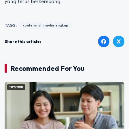
yang terus berkembang.
TAGS:
konten multimedia lengkap
X
facebook
Share this article:
Recommended For You
TIPS TRIK