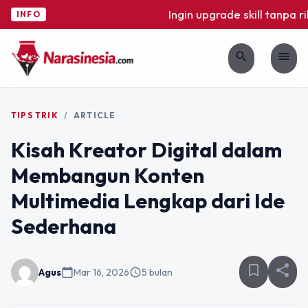
Ingin upgrade skill tanpa ribe
INFO
search
menu
TIPS TRIK
/
ARTICLE
Kisah Kreator Digital dalam
Membangun Konten
Multimedia Lengkap dari Ide
Sederhana
bookmark_border
share
Agus
calendar_today
Mar 16, 2026
schedule
5 bulan