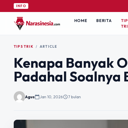
I
INFO
HOME
BERITA
TIP
TR
TIPS TRIK
/
ARTICLE
Kenapa Banyak Or
Padahal Soalnya 
Agus
calendar_today
Jan 10, 2026
schedule
7 bulan