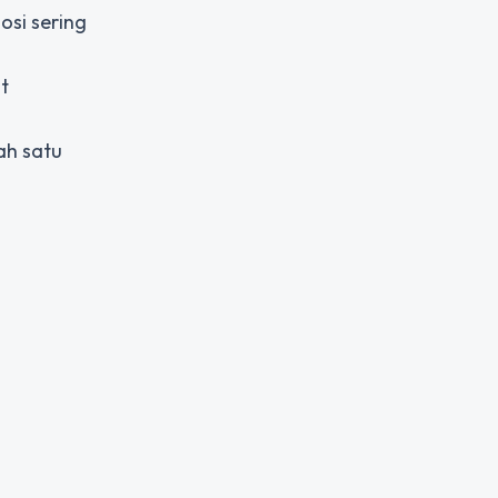
osi sering
t
ah satu