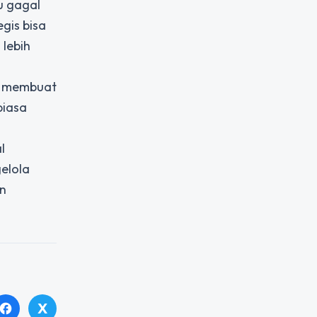
u gagal
gis bisa
 lebih
es membuat
biasa
l
elola
an
X
facebook