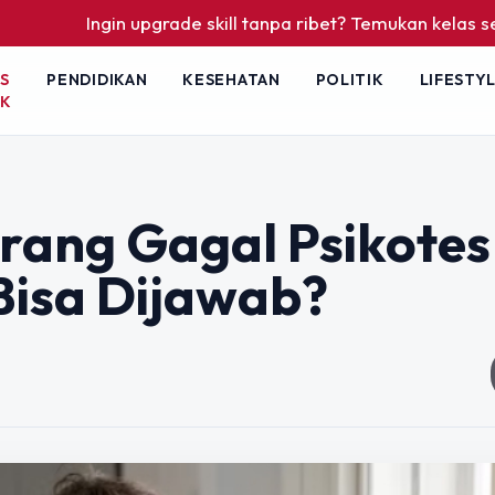
ngin upgrade skill tanpa ribet? Temukan kelas seru dan mate
S
PENDIDIKAN
KESEHATAN
POLITIK
LIFESTY
IK
ang Gagal Psikotes
Bisa Dijawab?