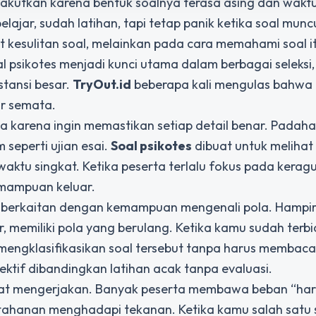
nakutkan karena bentuk soalnya terasa asing dan wakt
jar, sudah latihan, tapi tetap panik ketika soal muncul
 kesulitan soal, melainkan pada cara memahami soal itu
 psikotes menjadi kunci utama dalam berbagai seleksi,
stansi besar.
TryOut.id
beberapa kali mengulas bahwa 
ir semata.
 karena ingin memastikan setiap detail benar. Padahal
 seperti ujian esai.
Soal psikotes
dibuat untuk melihat
 waktu singkat. Ketika peserta terlalu fokus pada kerag
emampuan keluar.
t berkaitan dengan kemampuan mengenali pola. Hampi
r, memiliki pola yang berulang. Ketika kamu sudah terb
 mengklasifikasikan soal tersebut tanpa harus membaca 
fektif dibandingkan latihan acak tanpa evaluasi.
 saat mengerjakan. Banyak peserta membawa beban “ha
 ketahanan menghadapi tekanan. Ketika kamu salah satu 