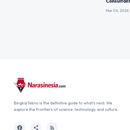
Consultant
Mar 04, 2026
BingkaiTekno is the definitive guide to what's next. We
explore the frontiers of science, technology, and culture.
facebook
share
rss_feed