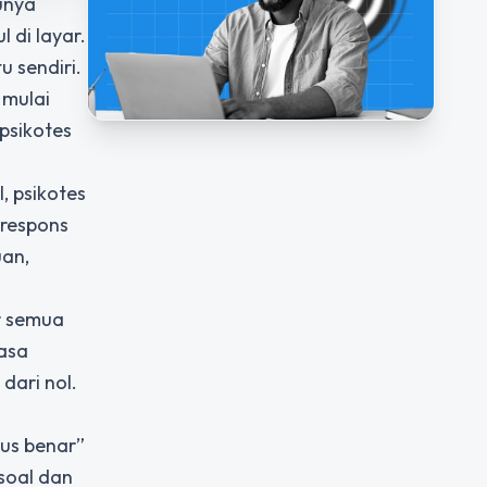
unya
 di layar.
 sendiri.
 mulai
psikotes
, psikotes
 respons
uan,
r semua
iasa
dari nol.
rus benar”
soal dan