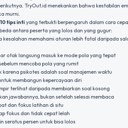
l berikutnya. TryOut.id menekankan bahwa kestabilan em
ka murni.
10 tips inti
yang terbukti berpengaruh dalam cara cepa
beda antara peserta yang lolos dan yang gugur:
na kesalahan memahami aturan lebih fatal daripada sal
 agar otak langsung masuk ke mode pola yang tepat
 sebelum mencoba pola yang rumit
tik karena psikotes adalah soal manajemen waktu
 untuk membangun kepercayaan diri
ampir terlihat daripada membiarkan soal kosong
rkan jawabannya, bukan setelah selesai membaca
at dan fokus latihan di situ
ap fokus dan tidak cepat lelah
 seratus persen untuk bisa lolos