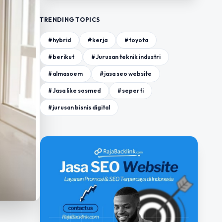
TRENDING TOPICS
#hybrid
#kerja
#toyota
#berikut
#Jurusan teknik industri
#almasoem
#jasa seo website
#Jasa like sosmed
#seperti
#jurusan bisnis digital