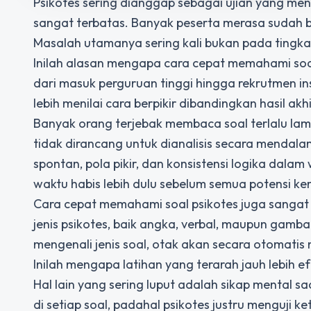
Psikotes sering dianggap sebagai ujian yang me
sangat terbatas. Banyak peserta merasa sudah bela
Masalah utamanya sering kali bukan pada tingkat
Inilah alasan mengapa cara cepat memahami soal
dari masuk perguruan tinggi hingga rekrutmen in
lebih menilai cara berpikir dibandingkan hasil akh
Banyak orang terjebak membaca soal terlalu lama
tidak dirancang untuk dianalisis secara mendalam
spontan, pola pikir, dan konsistensi logika dalam
waktu habis lebih dulu sebelum semua potensi k
Cara cepat memahami soal psikotes juga sanga
jenis psikotes, baik angka, verbal, maupun gamba
mengenali jenis soal, otak akan secara otomatis
Inilah mengapa latihan yang terarah jauh lebih e
Hal lain yang sering luput adalah sikap mental
di setiap soal, padahal psikotes justru menguji