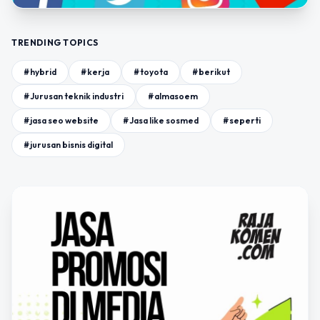
TRENDING TOPICS
#hybrid
#kerja
#toyota
#berikut
#Jurusan teknik industri
#almasoem
#jasa seo website
#Jasa like sosmed
#seperti
#jurusan bisnis digital