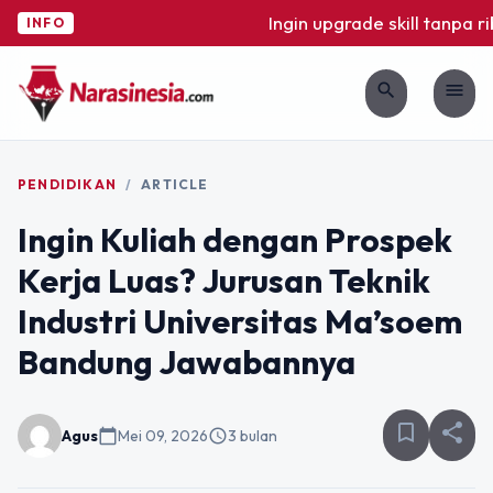
Ingin upgrade skill tanpa ribe
INFO
search
menu
PENDIDIKAN
/
ARTICLE
Ingin Kuliah dengan Prospek
Kerja Luas? Jurusan Teknik
Industri Universitas Ma’soem
Bandung Jawabannya
bookmark_border
share
Agus
calendar_today
Mei 09, 2026
schedule
3 bulan