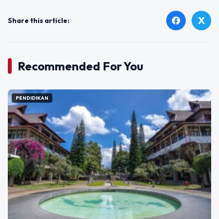
X
facebook
Share this article:
Recommended For You
PENDIDIKAN