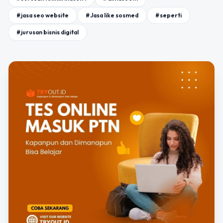
#jasa seo website
#Jasa like sosmed
#seperti
#jurusan bisnis digital