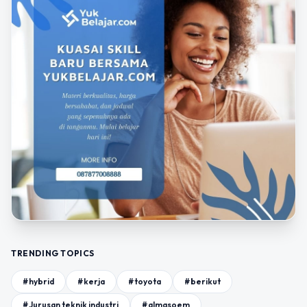
TRENDING TOPICS
#hybrid
#kerja
#toyota
#berikut
#Jurusan teknik industri
#almasoem