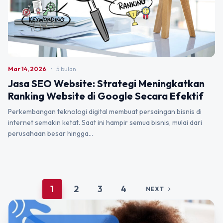
Mar 14, 2026
•
5 bulan
Jasa SEO Website: Strategi Meningkatkan
Ranking Website di Google Secara Efektif
Perkembangan teknologi digital membuat persaingan bisnis di
internet semakin ketat. Saat ini hampir semua bisnis, mulai dari
perusahaan besar hingga…
1
2
3
4
NEXT
chevron_right