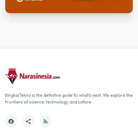
BingkaiTekno is the definitive guide to what's next. We explore the
frontiers of science, technology, and culture.
facebook
share
rss_feed